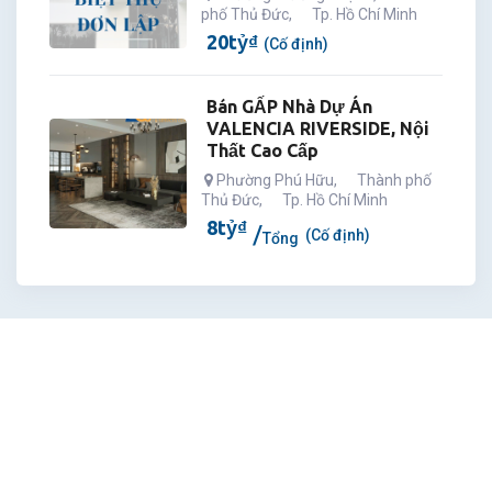
phố Thủ Đức
,
Tp. Hồ Chí Minh
20
tỷ
₫
(Cố định)
Bán GẤP Nhà Dự Án
VALENCIA RIVERSIDE, Nội
Thất Cao Cấp
Phường Phú Hữu
,
Thành phố
Thủ Đức
,
Tp. Hồ Chí Minh
8
tỷ
₫
(Cố định)
Tổng