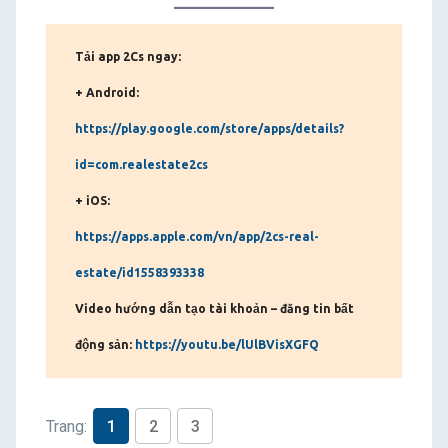
Tải app 2Cs ngay:
+ Android:
https://play.google.com/store/apps/details?
id=com.realestate2cs
+ iOS:
https://apps.apple.com/vn/app/2cs-real-
estate/id1558393338
Video hướng dẫn tạo tài khoản – đăng tin bất
động sản:
https://youtu.be/lUlBVisXGFQ
Trang:
1
2
3