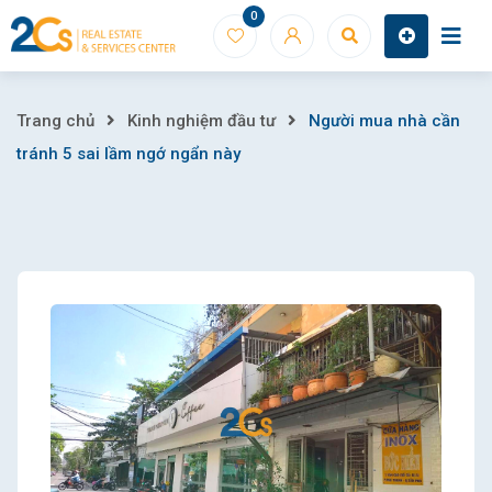
Skip
0
to
content
Người
Trang chủ
Kinh nghiệm đầu tư
Người mua nhà cần
tránh 5 sai lầm ngớ ngẩn này
mua
nhà
cần
tránh
5
sai
lầm