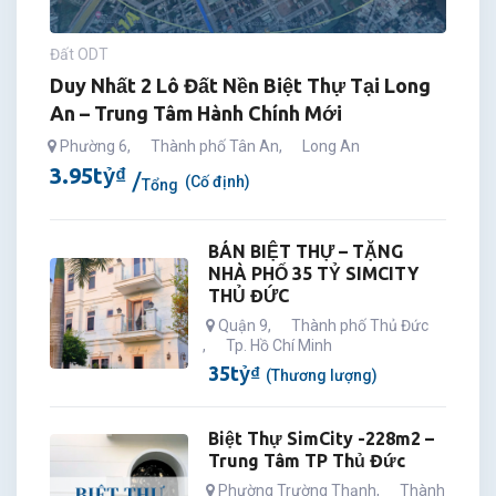
Đất ODT
Duy Nhất 2 Lô Đất Nền Biệt Thự Tại Long
An – Trung Tâm Hành Chính Mới
Phường 6
,
Thành phố Tân An
,
Long An
3.95
tỷ
₫
(Cố định)
Tổng
BÁN BIỆT THỰ – TẶNG
NHÀ PHỐ 35 TỶ SIMCITY
THỦ ĐỨC
Quận 9
,
Thành phố Thủ Đức
,
Tp. Hồ Chí Minh
35
tỷ
₫
(Thương lượng)
Biệt Thự SimCity -228m2 –
Trung Tâm TP Thủ Đức
Phường Trường Thạnh
,
Thành