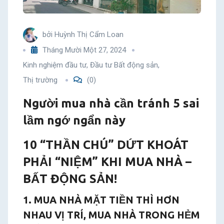
ngớ
bởi
Huỳnh Thị Cẩm Loan
ngẩn
Tháng Mười Một 27, 2024
này
Kinh nghiệm đầu tư
,
Đầu tư Bất động sản
,
Thị trường
(0)
Người mua nhà cần tránh 5 sai
lầm ngớ ngẩn này
10 “THẦN CHÚ” DỨT KHOÁT
PHẢI “NIỆM” KHI MUA NHÀ –
BẤT ĐỘNG SẢN!
1. MUA NHÀ MẶT TIỀN THÌ HƠN
NHAU VỊ TRÍ, MUA NHÀ TRONG HẺM