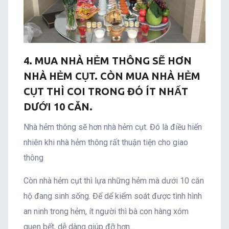
4. MUA NHÀ HẺM THÔNG SẼ HƠN
NHÀ HẺM CỤT. CÒN MUA NHÀ HẺM
CỤT THÌ COI TRONG ĐÓ ÍT NHẤT
DƯỚI 10 CĂN.
Nhà hẻm thông sẽ hơn nhà hẻm cụt. Đó là điều hiển
nhiên khi nhà hẻm thông rất thuận tiện cho giao
thông
Còn nhà hẻm cụt thì lựa những hẻm mà dưới 10 căn
hộ đang sinh sống. Để dể kiểm soát được tình hình
an ninh trong hẻm, ít người thì bà con hàng xóm
quen bết, dễ dàng giúp đỡ hơn…