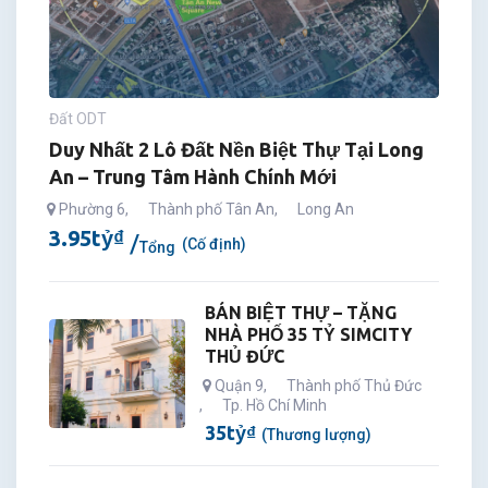
Đất ODT
Duy Nhất 2 Lô Đất Nền Biệt Thự Tại Long
An – Trung Tâm Hành Chính Mới
Phường 6
,
Thành phố Tân An
,
Long An
3.95
tỷ
₫
(Cố định)
Tổng
BÁN BIỆT THỰ – TẶNG
NHÀ PHỐ 35 TỶ SIMCITY
THỦ ĐỨC
Quận 9
,
Thành phố Thủ Đức
,
Tp. Hồ Chí Minh
35
tỷ
₫
(Thương lượng)