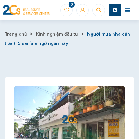
Skip
0
to
content
Người
Trang chủ
Kinh nghiệm đầu tư
Người mua nhà cần
tránh 5 sai lầm ngớ ngẩn này
mua
nhà
cần
tránh
5
sai
lầm