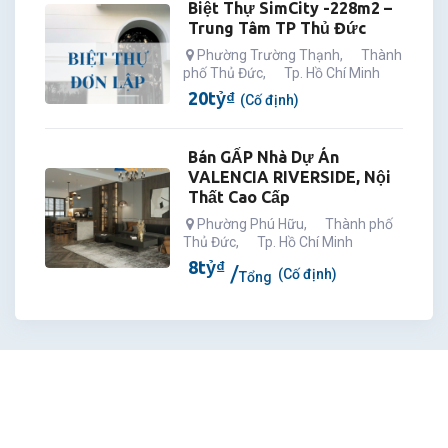
Biệt Thự SimCity -228m2 –
Trung Tâm TP Thủ Đức
Phường Trường Thạnh
,
Thành
phố Thủ Đức
,
Tp. Hồ Chí Minh
20
tỷ
₫
(Cố định)
Bán GẤP Nhà Dự Án
VALENCIA RIVERSIDE, Nội
Thất Cao Cấp
Phường Phú Hữu
,
Thành phố
Thủ Đức
,
Tp. Hồ Chí Minh
8
tỷ
₫
(Cố định)
Tổng