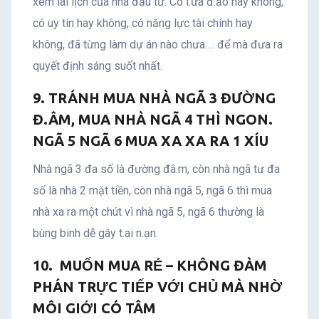
xem lai lịch của nhà đầu tư. Có l.ừa đ.ảo hay không,
có uy tín hay không, có năng lực tài chính hay
không, đã từng làm dự án nào chưa…. để mà đưa ra
quyết định sáng suốt nhất.
9. TRÁNH MUA NHÀ NGÃ 3 ĐƯỜNG
Đ.ÂM, MUA NHÀ NGÃ 4 THÌ NGON.
NGÃ 5 NGÃ 6 MUA XA XA RA 1 XÍU
Nhà ngã 3 đa số là đường đâ.m, còn nhà ngã tư đa
số là nhà 2 mặt tiền, còn nhà ngã 5, ngã 6 thì mua
nhà xa ra một chút vì nhà ngã 5, ngã 6 thường là
bùng binh dễ gây t.ai n.ạn.
10. MUỐN MUA RẺ – KHÔNG ĐÀM
PHÁN TRỰC TIẾP VỚI CHỦ MÀ NHỜ
MÔI GIỚI CÓ TÂM