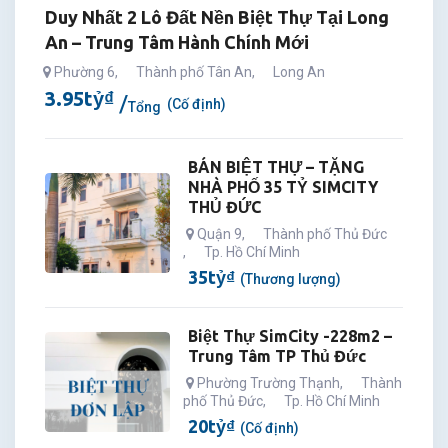
Duy Nhất 2 Lô Đất Nền Biệt Thự Tại Long
An – Trung Tâm Hành Chính Mới
Phường 6
,
Thành phố Tân An
,
Long An
3.95
tỷ
₫
(Cố định)
Tổng
BÁN BIỆT THỰ – TẶNG
NHÀ PHỐ 35 TỶ SIMCITY
THỦ ĐỨC
Quận 9
,
Thành phố Thủ Đức
,
Tp. Hồ Chí Minh
35
tỷ
₫
(Thương lượng)
Biệt Thự SimCity -228m2 –
Trung Tâm TP Thủ Đức
Phường Trường Thạnh
,
Thành
phố Thủ Đức
,
Tp. Hồ Chí Minh
20
tỷ
₫
(Cố định)