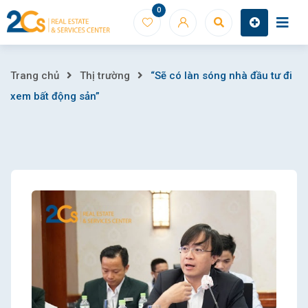
Skip
0
to
content
“Sẽ
Trang chủ
Thị trường
“Sẽ có làn sóng nhà đầu tư đi
xem bất động sản”
có
làn
sóng
nhà
đầu
tư
đi