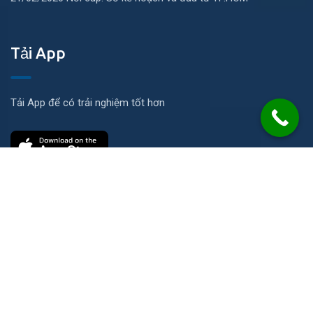
Tải App
Tải App để có trải nghiệm tốt hơn
Liên hệ
Số 21 Đường N, KP Ích Thạnh, P. Long Phước, TP. HCM