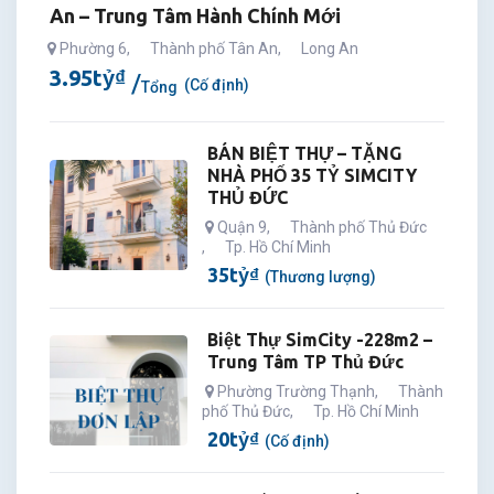
An – Trung Tâm Hành Chính Mới
Phường 6
,
Thành phố Tân An
,
Long An
3.95
tỷ
₫
(Cố định)
Tổng
BÁN BIỆT THỰ – TẶNG
NHÀ PHỐ 35 TỶ SIMCITY
THỦ ĐỨC
Quận 9
,
Thành phố Thủ Đức
,
Tp. Hồ Chí Minh
35
tỷ
₫
(Thương lượng)
Biệt Thự SimCity -228m2 –
Trung Tâm TP Thủ Đức
Phường Trường Thạnh
,
Thành
phố Thủ Đức
,
Tp. Hồ Chí Minh
20
tỷ
₫
(Cố định)