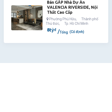
Bán GẤP Nhà Dự Án
VALENCIA RIVERSIDE, Nội
Thất Cao Cấp
Phường Phú Hữu
,
Thành phố
Thủ Đức
,
Tp. Hồ Chí Minh
8
tỷ
₫
(Cố định)
Tổng