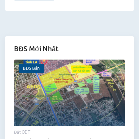
BĐS Mới Nhất
BĐS Bán
Đất ODT