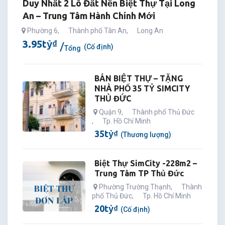
Duy Nhất 2 Lô Đất Nền Biệt Thự Tại Long
An – Trung Tâm Hành Chính Mới
Phường 6
,
Thành phố Tân An
,
Long An
3.95
tỷ
₫
(Cố định)
Tổng
BÁN BIỆT THỰ – TẶNG
NHÀ PHỐ 35 TỶ SIMCITY
THỦ ĐỨC
Quận 9
,
Thành phố Thủ Đức
,
Tp. Hồ Chí Minh
35
tỷ
₫
(Thương lượng)
Biệt Thự SimCity -228m2 –
Trung Tâm TP Thủ Đức
Phường Trường Thạnh
,
Thành
phố Thủ Đức
,
Tp. Hồ Chí Minh
20
tỷ
₫
(Cố định)