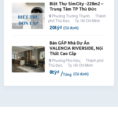
Biệt Thự SimCity -228m2 –
Trung Tâm TP Thủ Đức
Phường Trường Thạnh
,
Thành
phố Thủ Đức
,
Tp. Hồ Chí Minh
20
tỷ
₫
(Cố định)
Bán GẤP Nhà Dự Án
VALENCIA RIVERSIDE, Nội
Thất Cao Cấp
Phường Phú Hữu
,
Thành phố
Thủ Đức
,
Tp. Hồ Chí Minh
8
tỷ
₫
(Cố định)
Tổng