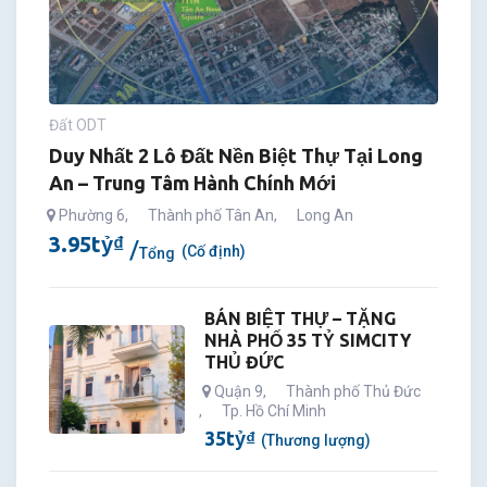
Đất ODT
Duy Nhất 2 Lô Đất Nền Biệt Thự Tại Long
An – Trung Tâm Hành Chính Mới
Phường 6
,
Thành phố Tân An
,
Long An
3.95
tỷ
₫
(Cố định)
Tổng
BÁN BIỆT THỰ – TẶNG
NHÀ PHỐ 35 TỶ SIMCITY
THỦ ĐỨC
Quận 9
,
Thành phố Thủ Đức
,
Tp. Hồ Chí Minh
35
tỷ
₫
(Thương lượng)