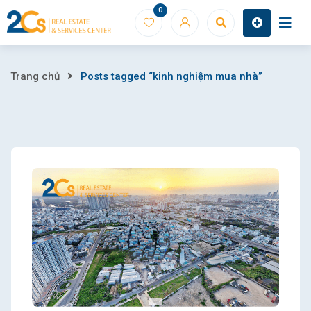
Skip
0
to
content
Posts
Trang chủ
Posts tagged “kinh nghiệm mua nhà”
tagged
“kinh
nghiệm
mua
nhà”