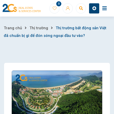
Skip
0
to
content
Thị
Trang chủ
Thị trường
Thị trường bất động sản Việt
đã chuẩn bị gì để đón sóng ngoại đầu tư vào?
trường
bất
động
sản
Việt
đã
chuẩn