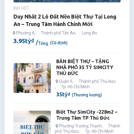
Đất ODT
Duy Nhất 2 Lô Đất Nền Biệt Thự Tại Long
An – Trung Tâm Hành Chính Mới
Phường 6
,
Thành phố Tân An
,
Long An
3.95
tỷ
₫
(Cố định)
Tổng
BÁN BIỆT THỰ – TẶNG
NHÀ PHỐ 35 TỶ SIMCITY
THỦ ĐỨC
Quận 9
,
Thành phố Thủ Đức
,
Tp. Hồ Chí Minh
35
tỷ
₫
(Thương lượng)
Biệt Thự SimCity -228m2 –
Trung Tâm TP Thủ Đức
Phường Trường Thạnh
,
Thành
phố Thủ Đức
,
Tp. Hồ Chí Minh