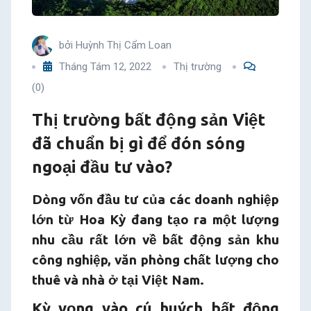
bị
bởi
Huỳnh Thị Cẩm Loan
gì
Tháng Tám 12, 2022
Thị trường
để
(0)
đón
Thị trường bất động sản Việt
đã chuẩn bị gì để đón sóng
sóng
ngoại đầu tư vào?
ngoại
Dòng vốn đầu tư của các doanh nghiệp
đầu
lớn từ Hoa Kỳ đang tạo ra một lượng
nhu cầu rất lớn về bất động sản khu
tư
công nghiệp, văn phòng chất lượng cho
vào?
thuê và nhà ở tại Việt Nam.
Kỳ vọng vào cú huých bất động