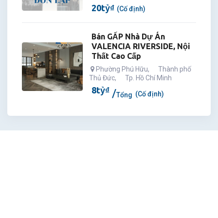
20
tỷ
₫
(Cố định)
Bán GẤP Nhà Dự Án
VALENCIA RIVERSIDE, Nội
Thất Cao Cấp
Phường Phú Hữu
,
Thành phố
Thủ Đức
,
Tp. Hồ Chí Minh
8
tỷ
₫
(Cố định)
Tổng