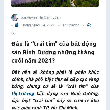
Bình
Dương
bởi
Huỳnh Thị Cẩm Loan
Tháng Mười 14, 2021
Thị trường
những
(0)
tháng
Đâu là “trái tim” của bất động
sản Bình Dương những tháng
cuối
cuối năm 2021?
năm
Đất nền sẽ không phải là phân khúc
2021?
chính, nhà phố biệt thự sẽ tiếp tục vắng
bóng, chung cư sẽ là “trái tim” của
thị trường
bất động sản Bình Dương,
đặc biệt “trái tim” này sẽ nằm ở khu
vực giáp ranh TP. Hồ Chí Minh.