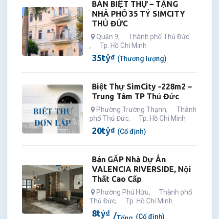
BÁN BIỆT THỰ – TẶNG
NHÀ PHỐ 35 TỶ SIMCITY
THỦ ĐỨC
Quận 9
,
Thành phố Thủ Đức
,
Tp. Hồ Chí Minh
35
tỷ
₫
(Thương lượng)
Biệt Thự SimCity -228m2 –
Trung Tâm TP Thủ Đức
Phường Trường Thạnh
,
Thành
phố Thủ Đức
,
Tp. Hồ Chí Minh
20
tỷ
₫
(Cố định)
Bán GẤP Nhà Dự Án
VALENCIA RIVERSIDE, Nội
Thất Cao Cấp
Phường Phú Hữu
,
Thành phố
Thủ Đức
,
Tp. Hồ Chí Minh
8
tỷ
₫
(Cố định)
Tổng