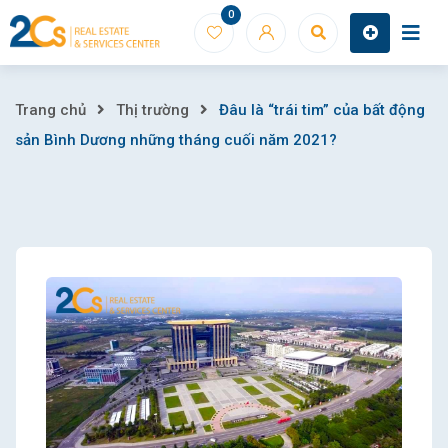
Skip
0
to
content
Đâu
Trang chủ
Thị trường
Đâu là “trái tim” của bất động
sản Bình Dương những tháng cuối năm 2021?
là
“trái
tim”
của
bất
động
sản