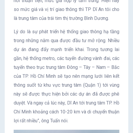
nối thuận tiện, mức giá hợp lý tầm trung. Hiện nay
so mức giá và vị trí giao thông thì TP Dĩ An tôi cho
là trung tâm của trái tim thị trường Bình Dương.
Lý do là sự phát triển hệ thống giao thông hạ tầng
trong những năm qua được đầu tư mở rộng. Nhiều
dự án đang đẩy mạnh triển khai. Trong tương lai
gần, hệ thống metro, các tuyến đường vành đai, các
tuyến theo trục trung tâm Đông – Tây – Nam – Bắc
của TP. Hồ Chí Minh sẽ tạo nên mạng lưới liên kết
thông suốt từ khu vực trung tâm (Quận 1) tới vùng
này sẽ được thực hiện bởi các dự án đã được phê
duyệt. Và ngay cả lúc này, Dĩ An tới trung tâm TP. Hồ
Chí Minh khoảng cách 10-20 km và di chuyển thuận
lợi rất nhiều”, ông Tuấn nói.