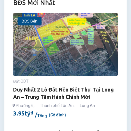
BĐS Mới Nhất
BĐS Bán
Đất ODT
Duy Nhất 2 Lô Đất Nền Biệt Thự Tại Long
An – Trung Tâm Hành Chính Mới
Phường 6
,
Thành phố Tân An
,
Long An
3.95
tỷ
₫
(Cố định)
Tổng