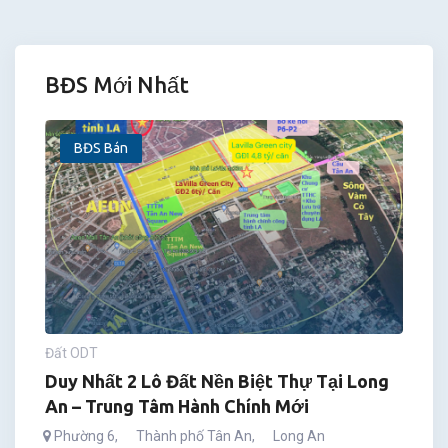
BĐS Mới Nhất
BĐS Bán
Đất ODT
Duy Nhất 2 Lô Đất Nền Biệt Thự Tại Long
An – Trung Tâm Hành Chính Mới
Phường 6
,
Thành phố Tân An
,
Long An