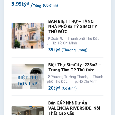
3.95
tỷ
₫
(Cố định)
Tổng
BÁN BIỆT THỰ – TẶNG
NHÀ PHỐ 35 TỶ SIMCITY
THỦ ĐỨC
Quận 9
,
Thành phố Thủ Đức
,
Tp. Hồ Chí Minh
35
tỷ
₫
(Thương lượng)
Biệt Thự SimCity -228m2 –
Trung Tâm TP Thủ Đức
Phường Trường Thạnh
,
Thành
phố Thủ Đức
,
Tp. Hồ Chí Minh
20
tỷ
₫
(Cố định)
Bán GẤP Nhà Dự Án
VALENCIA RIVERSIDE, Nội
Thất Cao Cấp