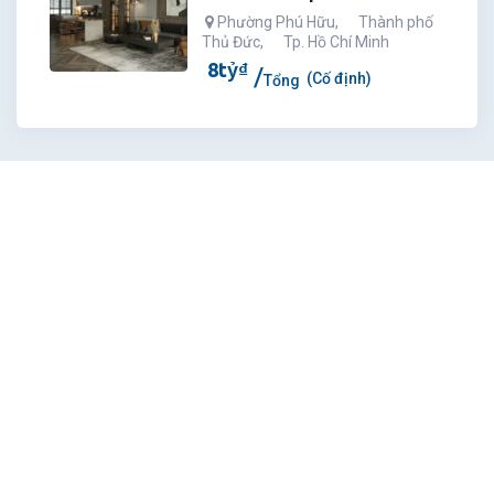
Phường Phú Hữu
,
Thành phố
Thủ Đức
,
Tp. Hồ Chí Minh
8
tỷ
₫
(Cố định)
Tổng