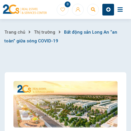
Skip
0
to
content
Bất
Trang chủ
Thị trường
Bất động sản Long An “an
toàn” giữa sóng COVID-19
động
sản
Long
An
“an
toàn”
giữa