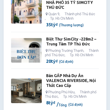
NHÀ PHỐ 35 TỶ SIMCITY
THỦ ĐỨC
Quận 9
,
Thành phố Thủ Đức
,
Tp. Hồ Chí Minh
35
tỷ
₫
(Thương lượng)
Biệt Thự SimCity -228m2 –
Trung Tâm TP Thủ Đức
Phường Trường Thạnh
,
Thành
phố Thủ Đức
,
Tp. Hồ Chí Minh
20
tỷ
₫
(Cố định)
Bán GẤP Nhà Dự Án
VALENCIA RIVERSIDE, Nội
Thất Cao Cấp
Phường Phú Hữu
,
Thành phố
Thủ Đức
,
Tp. Hồ Chí Minh
8
tỷ
₫
(Cố định)
Tổng