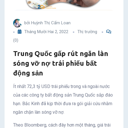
nợ
trái
bởi
Huỳnh Thị Cẩm Loan
Tháng Mười Hai 2, 2022
Thị trường
phiếu
(0)
bất
Trung Quốc gấp rút ngăn làn
động
sóng vỡ nợ trái phiếu bất
động sản
sản
Ít nhất 72,3 tỷ USD trái phiếu trong và ngoài nước
của các công ty bất động sản Trung Quốc sắp đáo
hạn. Bắc Kinh đã kịp thời đưa ra gói giải cứu nhằm
ngăn chặn làn sóng vỡ nợ.
Theo Bloomberg, cách đây hơn một tháng, giá trái