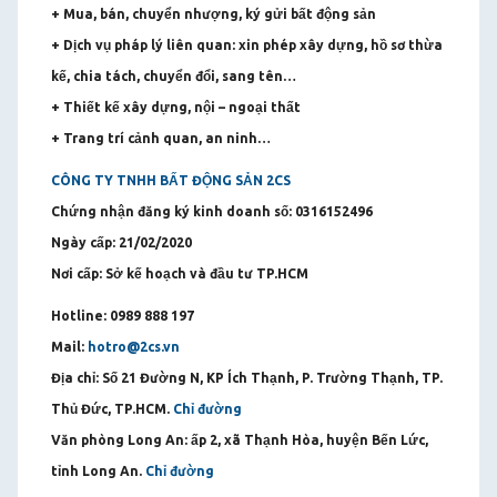
+ Mua, bán, chuyển nhượng, ký gửi bất động sản
+ Dịch vụ pháp lý liên quan: xin phép xây dựng, hồ sơ thừa
kế, chia tách, chuyển đổi, sang tên…
+ Thiết kế xây dựng, nội – ngoại thất
+ Trang trí cảnh quan, an ninh…
CÔNG TY TNHH BẤT ĐỘNG SẢN 2CS
Chứng nhận đăng ký kinh doanh số: 0316152496
Ngày cấp: 21/02/2020
Nơi cấp: Sở kế hoạch và đầu tư TP.HCM
Hotline: 0989 888 197
Mail:
hotro@2cs.vn
Địa chỉ: Số 21 Đường N, KP Ích Thạnh, P. Trường Thạnh, TP.
Thủ Đức, TP.HCM.
Chỉ đường
Văn phòng Long An: ấp 2, xã Thạnh Hòa, huyện Bến Lức,
tỉnh Long An.
Chỉ đường