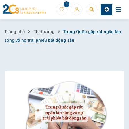
Skip
0
to
content
Trung
Trang chủ
Thị trường
Trung Quốc gấp rút ngăn làn
sóng vỡ nợ trái phiếu bất động sản
Quốc
gấp
rút
ngăn
làn
sóng
vỡ