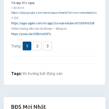
Tải app 2Cs ngay:
+ Android:
https://play.google.com/store/apps/details?id=com.realestate2cs
+ iOS:
https://apps.apple.com/vn/app/2cs-real-estate/id1558393338
Video hướng dẫn tạo tài khoản – đăng tin:
https://youtu.be/lUlBVisXGFQ
Trang:
1
2
3
Tags:
thị trường bất động sản
BĐS Mới Nhất