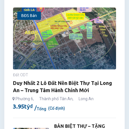
BĐS Bán
Đất ODT
Duy Nhất 2 Lô Đất Nền Biệt Thự Tại Long
An – Trung Tâm Hành Chính Mới
Phường 6
,
Thành phố Tân An
,
Long An
3.95
tỷ
₫
(Cố định)
Tổng
BÁN BIỆT THỰ – TẶNG