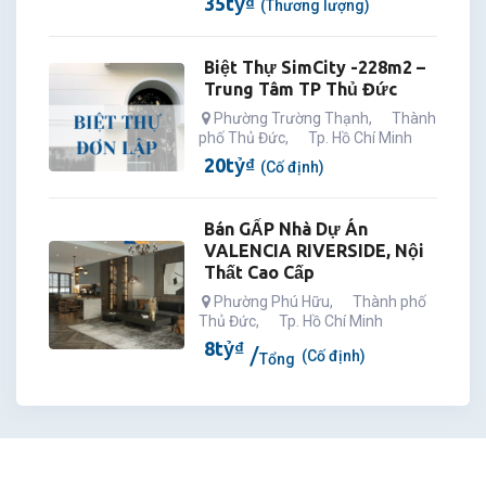
35
tỷ
₫
(Thương lượng)
Biệt Thự SimCity -228m2 –
Trung Tâm TP Thủ Đức
Phường Trường Thạnh
,
Thành
phố Thủ Đức
,
Tp. Hồ Chí Minh
20
tỷ
₫
(Cố định)
Bán GẤP Nhà Dự Án
VALENCIA RIVERSIDE, Nội
Thất Cao Cấp
Phường Phú Hữu
,
Thành phố
Thủ Đức
,
Tp. Hồ Chí Minh
8
tỷ
₫
(Cố định)
Tổng