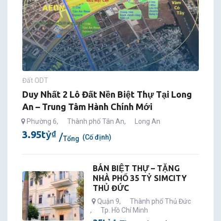
Đất ODT
Duy Nhất 2 Lô Đất Nền Biệt Thự Tại Long
An – Trung Tâm Hành Chính Mới
Phường 6
,
Thành phố Tân An
,
Long An
3.95
tỷ
₫
(Cố định)
Tổng
BÁN BIỆT THỰ – TẶNG
NHÀ PHỐ 35 TỶ SIMCITY
THỦ ĐỨC
Quận 9
,
Thành phố Thủ Đức
,
Tp. Hồ Chí Minh