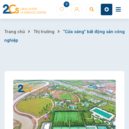
Skip
0
to
content
“Cửa
Trang chủ
Thị trường
“Cửa sáng” bất động sản công
nghiệp
sáng”
bất
động
sản
công
nghiệp