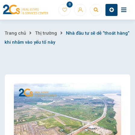
Skip
0
to
content
Nhà
Trang chủ
Thị trường
Nhà đầu tư sẽ dễ “thoát hàng”
khi nhắm vào yếu tố này
đầu
tư
sẽ
dễ
“thoát
hàng”
khi