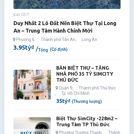
Đất ODT
Duy Nhất 2 Lô Đất Nền Biệt Thự Tại Long
An – Trung Tâm Hành Chính Mới
Phường 6
,
Thành phố Tân An
,
Long An
3.95
tỷ
₫
(Cố định)
Tổng
BÁN BIỆT THỰ – TẶNG
NHÀ PHỐ 35 TỶ SIMCITY
THỦ ĐỨC
Quận 9
,
Thành phố Thủ Đức
,
Tp. Hồ Chí Minh
35
tỷ
₫
(Thương lượng)
Biệt Thự SimCity -228m2 –
Trung Tâm TP Thủ Đức
Phường Trường Thạnh
,
Thành