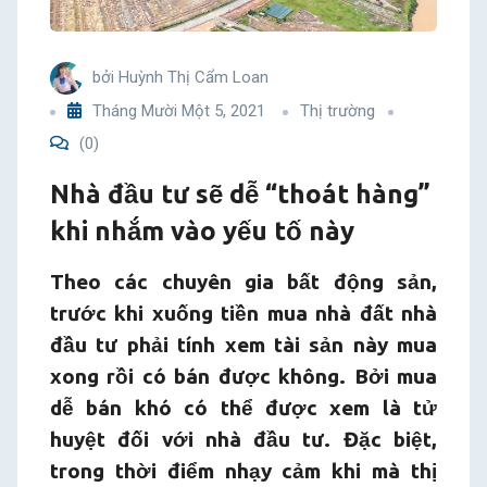
nhắm
vào
bởi
Huỳnh Thị Cẩm Loan
Tháng Mười Một 5, 2021
Thị trường
yếu
(0)
tố
Nhà đầu tư sẽ dễ “thoát hàng”
khi nhắm vào yếu tố này
này
Theo các chuyên gia
bất động sản,
trước khi xuống tiền mua nhà đất nhà
đầu tư phải tính xem tài sản này mua
xong rồi có bán được không. Bởi mua
dễ bán khó có thể được xem là tử
huyệt đối với nhà đầu tư. Đặc biệt,
trong thời điểm nhạy cảm khi mà thị