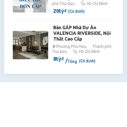
phố Thủ Đức
,
Tp. Hồ Chí Minh
20
tỷ
₫
(Cố định)
Bán GẤP Nhà Dự Án
VALENCIA RIVERSIDE, Nội
Thất Cao Cấp
Phường Phú Hữu
,
Thành phố
Thủ Đức
,
Tp. Hồ Chí Minh
8
tỷ
₫
(Cố định)
Tổng