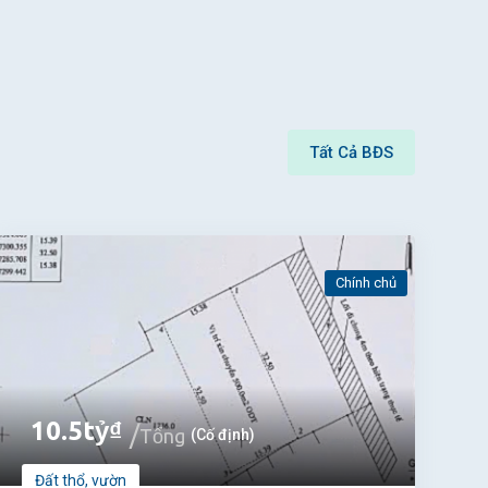
Tất Cả BĐS
Chính chủ
10.5
tỷ
₫
Tổng
(Cố định)
Đất thổ, vườn