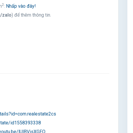
2
m
:
Nhấp vào đây!
i/zalo
) để thêm thông tin.
tails?id=com.realestate2cs
estate/id1558393338
/youtu.be/lUlBVisXGFQ