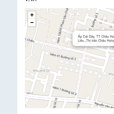
+
−
Ấp Cái Dầy, TT Châu Hư
Liêu.,Thị trấn Châu Hưn