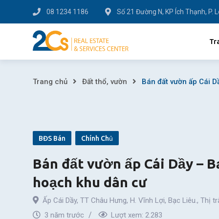
Skip
08 1234 1186
Số 21 Đường N, KP Ích Thạnh, P. 
to
content
Tr
Bán
Trang chủ
Đất thổ, vườn
Bán đất vườn ấp Cái D
đất
vườn
BĐS Bán
Chính Chủ
ấp
Bán đất vườn ấp Cái Dầy – Bạ
Cái
hoạch khu dân cư
Dầy
Ấp Cái Dầy, TT Châu Hưng, H. Vĩnh Lợi, Bạc Liêu.
,
Thị t
–
3 năm trước
Lượt xem:
2.283