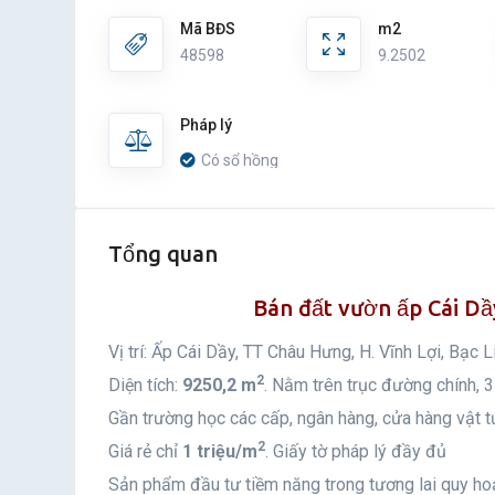
Mã BĐS
m2
48598
9.2502
Pháp lý
Có sổ hồng
Tổng quan
Bán đất vườn ấp Cái Dầy
Vị trí: Ấp Cái Dầy, TT Châu Hưng, H. Vĩnh Lợi, Bạc L
2
Diện tích:
9250,2 m
. Nằm trên trục đường chính, 3
Gần trường học các cấp, ngân hàng, cửa hàng vật t
2
Giá rẻ chỉ
1 triệu/m
. Giấy tờ pháp lý đầy đủ
Sản phẩm đầu tư tiềm năng trong tương lai quy ho