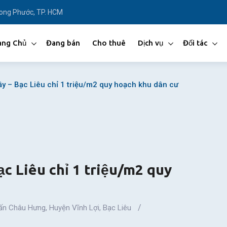
Long Phước, TP. HCM
ang Chủ
Đang bán
Cho thuê
Dịch vụ
Đối tác
ầy – Bạc Liêu chỉ 1 triệu/m2 quy hoạch khu dân cư
c Liêu chỉ 1 triệu/m2 quy
rấn Châu Hưng
,
Huyện Vĩnh Lợi
,
Bạc Liêu