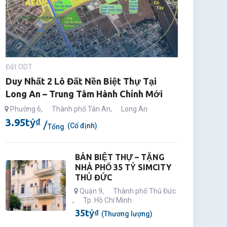
Đất ODT
Duy Nhất 2 Lô Đất Nền Biệt Thự Tại
Long An – Trung Tâm Hành Chính Mới
Phường 6
,
Thành phố Tân An
,
Long An
3.95
tỷ
₫
(Cố định)
Tổng
BÁN BIỆT THỰ – TẶNG
NHÀ PHỐ 35 TỶ SIMCITY
THỦ ĐỨC
Quận 9
,
Thành phố Thủ Đức
,
Tp. Hồ Chí Minh
35
tỷ
₫
(Thương lượng)