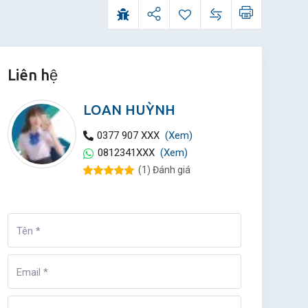
Liên hệ
LOAN HUỲNH
0377 907 XXX
(Xem)
0812341XXX
(Xem)
(
1
) Đánh giá
Rated
1
5.00
out
of 5 based
on
customer
rating