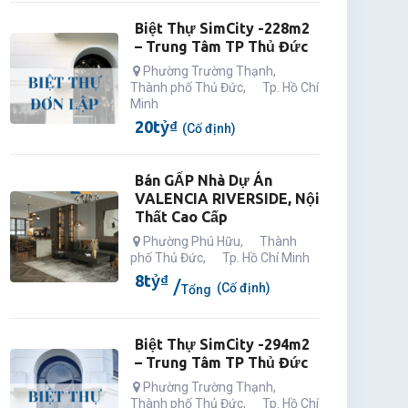
Biệt Thự SimCity -228m2
– Trung Tâm TP Thủ Đức
Phường Trường Thạnh
,
Thành phố Thủ Đức
,
Tp. Hồ Chí
Minh
20
tỷ
₫
(Cố định)
Bán GẤP Nhà Dự Án
VALENCIA RIVERSIDE, Nội
Thất Cao Cấp
Phường Phú Hữu
,
Thành
phố Thủ Đức
,
Tp. Hồ Chí Minh
8
tỷ
₫
(Cố định)
Tổng
Biệt Thự SimCity -294m2
– Trung Tâm TP Thủ Đức
Phường Trường Thạnh
,
Thành phố Thủ Đức
,
Tp. Hồ Chí