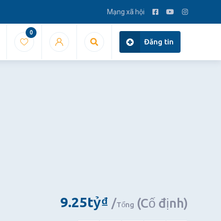
Mạng xã hội
0
Đăng tin
9.25
tỷ
₫
(Cố định)
Tổng