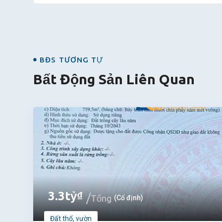
BĐS
BĐS TƯƠNG TỰ
Bất Động Sản Liên Quan
3.3
tỷ
₫
Tổng
(Cố định)
Đất thổ, vườn