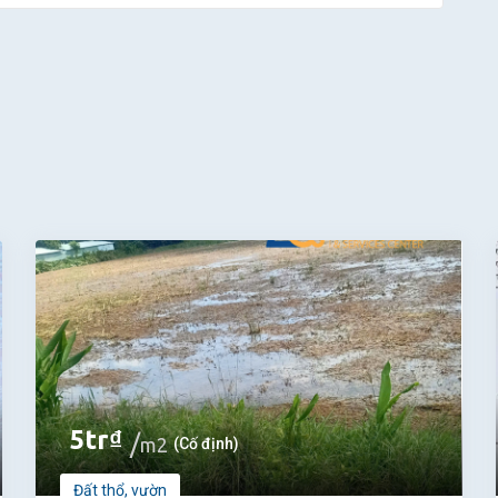
5
tr
₫
m2
(Cố định)
Đất thổ, vườn