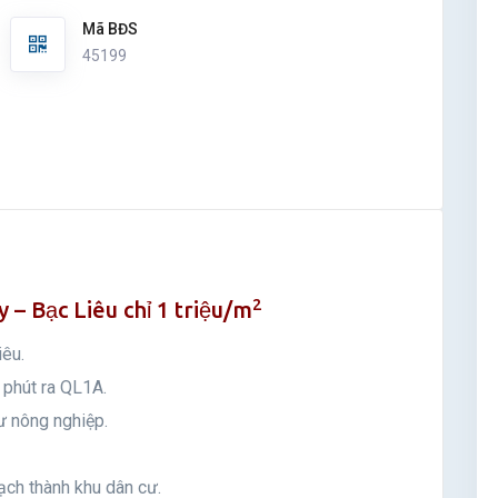
Mã BĐS
45199
2
 – Bạc Liêu chỉ 1 triệu/m
iêu.
 phút ra QL1A.
ư nông nghiệp.
ạch thành khu dân cư.