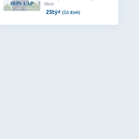
Minh
25
tỷ
₫
(Cố định)