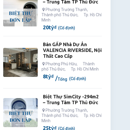
– Trung Tâm TP Thủ Đức
Phường Trường Thạnh
,
Thành phố Thủ Đức
,
Tp. Hồ Chí
Minh
20
tỷ
₫
(Cố định)
Bán GẤP Nhà Dự Án
VALENCIA RIVERSIDE, Nội
Thất Cao Cấp
Phường Phú Hữu
,
Thành
phố Thủ Đức
,
Tp. Hồ Chí Minh
8
tỷ
₫
(Cố định)
Tổng
Biệt Thự SimCity -294m2
– Trung Tâm TP Thủ Đức
Phường Trường Thạnh
,
Thành phố Thủ Đức
,
Tp. Hồ Chí
Minh
25
tỷ
₫
(Cố định)