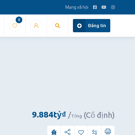
Mạng xã hội
0
Đăng tin
9.884
tỷ
₫
(Cố định)
Tổng