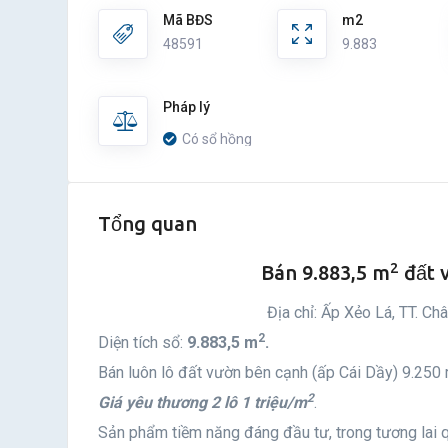
Mã BĐS
m2
48591
9.883
Pháp lý
Có sổ hồng
Tổng quan
2
Bán 9.883,5 m
đất v
Địa chỉ: Ấp Xẻo Lá, TT. Ch
2
Diện tích sổ:
9.883,5 m
.
Bán luôn lô đất vườn bên cạnh (ấp Cái Dầy) 9.250
2
Giá yêu thương 2 lô 1 triệu/m
.
Sản phẩm tiềm năng đáng đầu tư, trong tương lai 