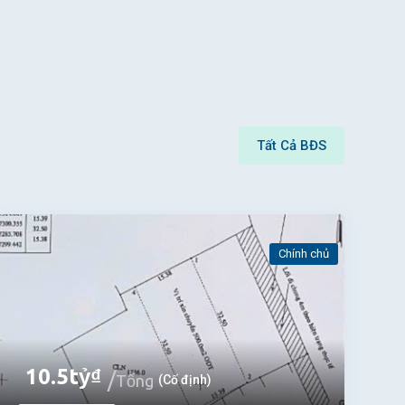
Tất Cả BĐS
Chính chủ
10.5
tỷ
₫
Tổng
(Cố định)