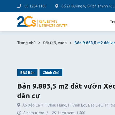
Skip
08 1234 1186
Số 21 Đường N, KP Ích Thạnh, P. 
to
content
Tr
Bán
Trang chủ
Đất thổ, vườn
Bán 9.883,5 m2 đất vư
9.883,5
m2
BĐS Bán
Chính Chủ
đất
Bán 9.883,5 m2 đất vườn Xẻo
vườn
dân cư
Xẻo
Ấp Xẻo Lá, TT. Châu Hưng, H. Vĩnh Lợi, Bạc Liêu
,
Thị tr
Lá
3 năm trước
Lượt xem:
1.400