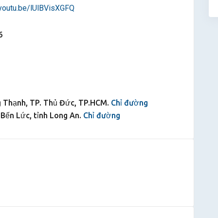
/youtu.be/lUlBVisXGFQ
6
ng Thạnh, TP. Thủ Đức, TP.HCM.
Chỉ đường
Bến Lức, tỉnh Long An.
Chỉ đường