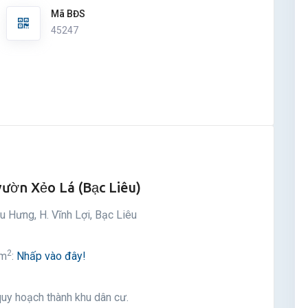
Mã BĐS
45247
ườn Xẻo Lá (Bạc Liêu)
âu Hưng, H. Vĩnh Lợi, Bạc Liêu
2
 m
:
Nhấp vào đây!
quy hoạch thành khu dân cư.