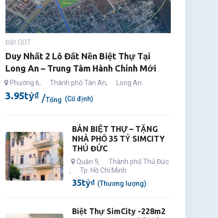
Đất ODT
Duy Nhất 2 Lô Đất Nền Biệt Thự Tại
Long An – Trung Tâm Hành Chính Mới
Phường 6
,
Thành phố Tân An
,
Long An
3.95
tỷ
₫
(Cố định)
Tổng
BÁN BIỆT THỰ – TẶNG
NHÀ PHỐ 35 TỶ SIMCITY
THỦ ĐỨC
Quận 9
,
Thành phố Thủ Đức
,
Tp. Hồ Chí Minh
35
tỷ
₫
(Thương lượng)
Biệt Thự SimCity -228m2