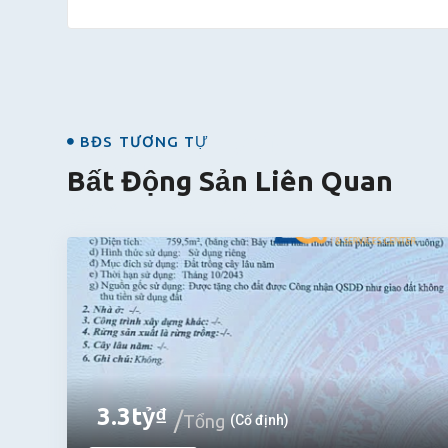
BĐS
BĐS TƯƠNG TỰ
Bất Động Sản Liên Quan
3.3
tỷ
₫
Tổng
(Cố định)