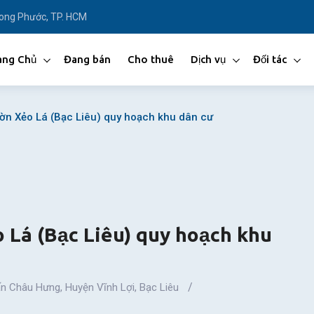
Long Phước, TP. HCM
ang Chủ
Đang bán
Cho thuê
Dịch vụ
Đối tác
ờn Xẻo Lá (Bạc Liêu) quy hoạch khu dân cư
 Lá (Bạc Liêu) quy hoạch khu
ấn Châu Hưng
,
Huyện Vĩnh Lợi
,
Bạc Liêu