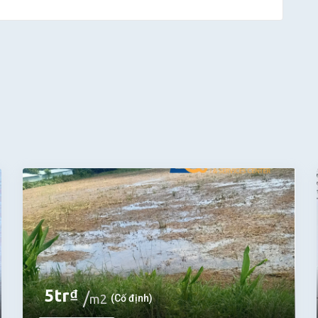
5
tr
₫
m2
(Cố định)