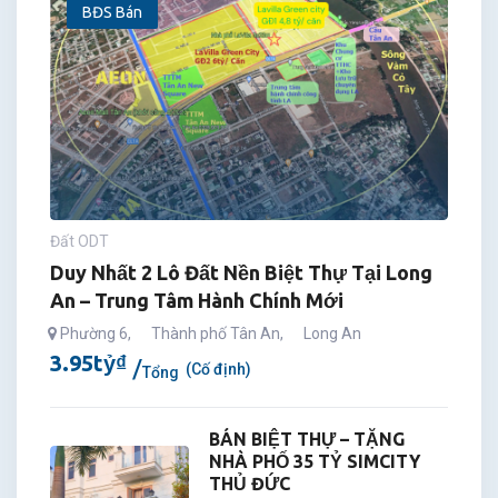
BĐS Bán
Đất ODT
Duy Nhất 2 Lô Đất Nền Biệt Thự Tại Long
An – Trung Tâm Hành Chính Mới
Phường 6
,
Thành phố Tân An
,
Long An
3.95
tỷ
₫
(Cố định)
Tổng
BÁN BIỆT THỰ – TẶNG
NHÀ PHỐ 35 TỶ SIMCITY
THỦ ĐỨC