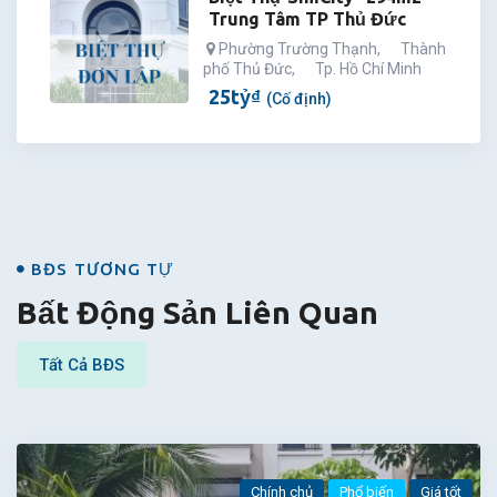
Trung Tâm TP Thủ Đức
Phường Trường Thạnh
,
Thành
phố Thủ Đức
,
Tp. Hồ Chí Minh
25
tỷ
₫
(Cố định)
BĐS
BĐS TƯƠNG TỰ
Bất Động Sản Liên Quan
Tất Cả BĐS
Chính chủ
Phổ biến
Giá tốt