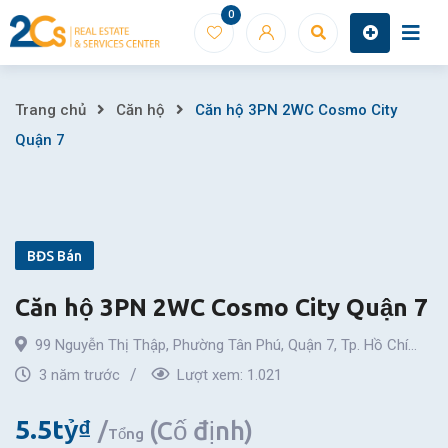
Skip
0
to
content
Căn
Trang chủ
Căn hộ
Căn hộ 3PN 2WC Cosmo City
Quận 7
hộ
3PN
2WC
BĐS Bán
Cosmo
Căn hộ 3PN 2WC Cosmo City Quận 7
City
99 Nguyễn Thị Thập
,
Phường Tân Phú
,
Quận 7
,
Tp. Hồ Chí
Quận
Minh
3 năm trước
Lượt xem:
1.021
7
5.5
tỷ
₫
(Cố định)
Tổng