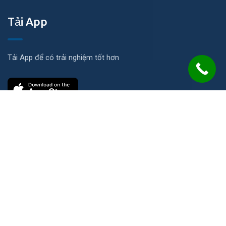
Tải App
Tải App để có trải nghiệm tốt hơn
Liên hệ
Số 21 Đường N, KP Ích Thạnh, P. Long Phước, TP. HCM