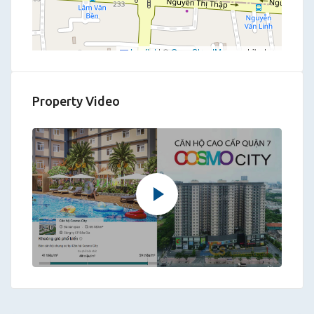
Leaflet
|
©
OpenStreetMap
contributors
Property Video