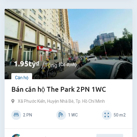
1.95
tỷ
₫
Tổng
(Cố định)
Căn hộ
Bán căn hộ The Park 2PN 1WC
Xã Phước Kiển
,
Huyện Nhà Bè
,
Tp. Hồ Chí Minh
2
PN
1
WC
50
m2