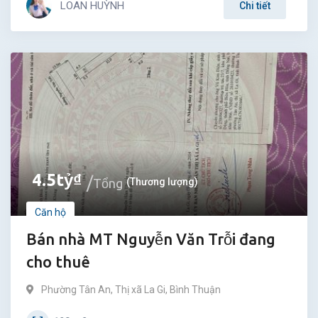
LOAN HUỲNH
Chi tiết
4.5
tỷ
₫
Tổng
(Thương lượng)
Căn hộ
Bán nhà MT Nguyễn Văn Trỗi đang
cho thuê
Phường Tân An
,
Thị xã La Gi
,
Bình Thuận