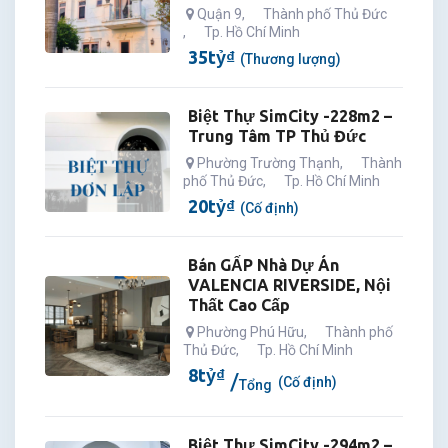
Quận 9
,
Thành phố Thủ Đức
,
Tp. Hồ Chí Minh
35
tỷ
₫
(Thương lượng)
Biệt Thự SimCity -228m2 –
Trung Tâm TP Thủ Đức
Phường Trường Thạnh
,
Thành
phố Thủ Đức
,
Tp. Hồ Chí Minh
20
tỷ
₫
(Cố định)
Bán GẤP Nhà Dự Án
VALENCIA RIVERSIDE, Nội
Thất Cao Cấp
Phường Phú Hữu
,
Thành phố
Thủ Đức
,
Tp. Hồ Chí Minh
8
tỷ
₫
(Cố định)
Tổng
Biệt Thự SimCity -294m2 –