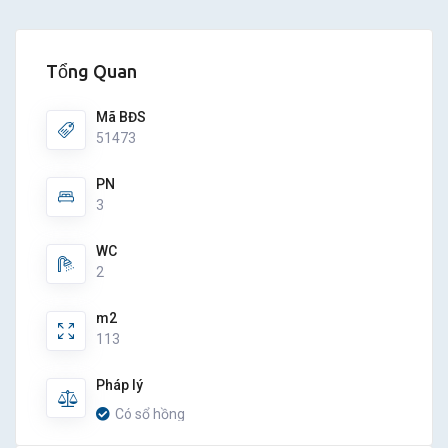
Tổng Quan
Mã BĐS
51473
PN
3
WC
2
m2
113
Pháp lý
Có sổ hồng