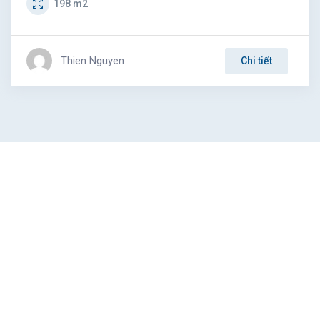
198
m2
Thien Nguyen
Chi tiết