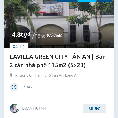
4.8
tỷ
₫
Tổng
(Cố định)
Căn hộ
LAVILLA GREEN CITY TÂN AN | Bán
2 căn nhà phố 115m2 (5×23)
Phường 6
,
Thành phố Tân An
,
Long An
115
m2
LOAN HUỲNH
Chi tiết