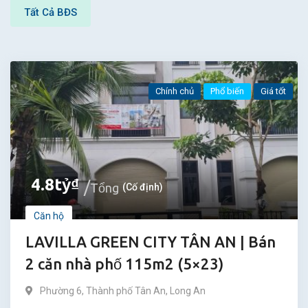
Tất Cả BĐS
Chính chủ
Phổ biến
Giá tốt
4.8
tỷ
₫
Tổng
(Cố định)
Căn hộ
LAVILLA GREEN CITY TÂN AN | Bán
2 căn nhà phố 115m2 (5×23)
Phường 6
,
Thành phố Tân An
,
Long An