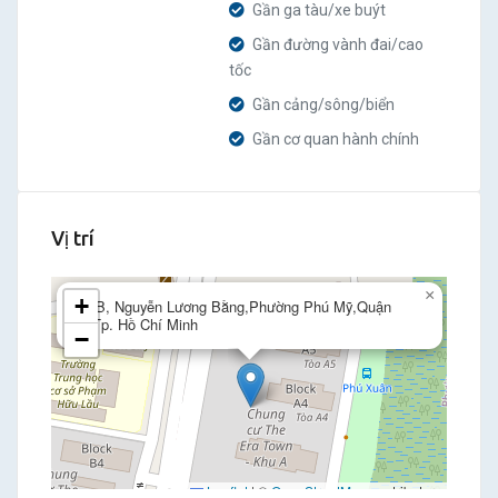
Gần ga tàu/xe buýt
Gần đường vành đai/cao
tốc
Gần cảng/sông/biển
Gần cơ quan hành chính
Vị trí
×
+
15B, Nguyễn Lương Bằng,Phường Phú Mỹ,Quận
7,Tp. Hồ Chí Minh
−
Leaflet
|
©
OpenStreetMap
contributors