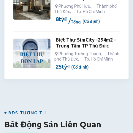
Phường Phú Hữu
,
Thành phố
Thủ Đức
,
Tp. Hồ Chí Minh
8
tỷ
₫
(Cố định)
Tổng
Biệt Thự SimCity -294m2 –
Trung Tâm TP Thủ Đức
Phường Trường Thạnh
,
Thành
phố Thủ Đức
,
Tp. Hồ Chí Minh
25
tỷ
₫
(Cố định)
BĐS
BĐS TƯƠNG TỰ
Bất Động Sản Liên Quan