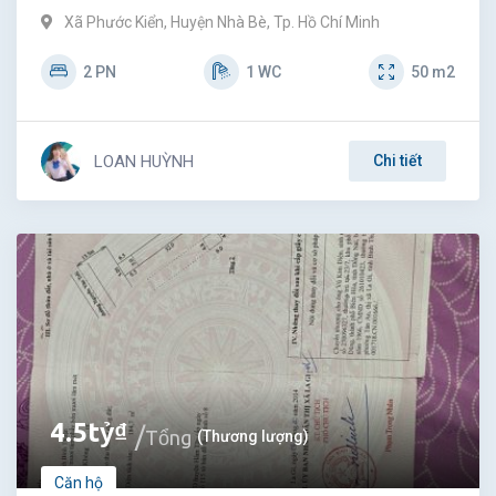
Xã Phước Kiển
,
Huyện Nhà Bè
,
Tp. Hồ Chí Minh
2
PN
1
WC
50
m2
LOAN HUỲNH
Chi tiết
4.5
tỷ
₫
Tổng
(Thương lượng)
Căn hộ