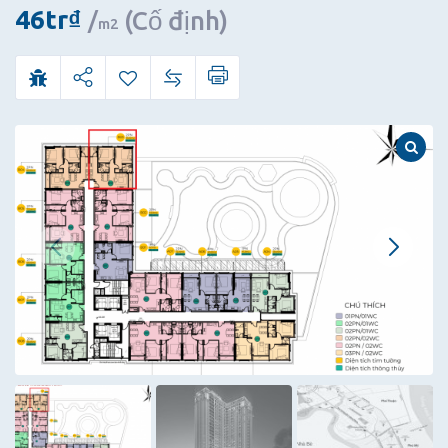
Quận
46
tr
₫
(Cố định)
m2
7-
cạnh
Phú
Mỹ
Hưng