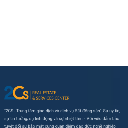
“2CS- Trung tâm giao dịch và dịch vụ Bất động sản”. Sự uy tín,
sự tin tưởng, sự linh động và sự nhiệt tâm - Với việc đảm bảo
tuyệt đối sự bảo mật cùng quan điểm đạo đức nghề nghiệp