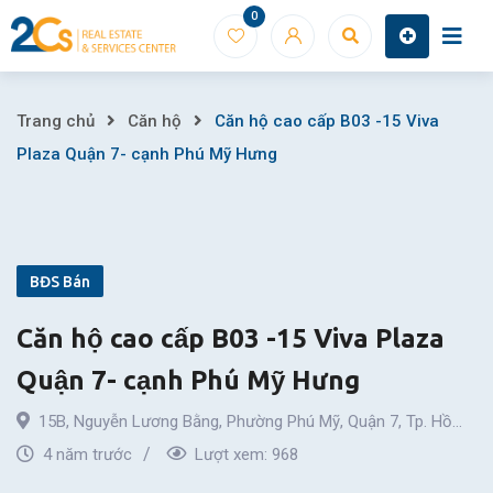
Skip
0
to
content
Căn
Trang chủ
Căn hộ
Căn hộ cao cấp B03 -15 Viva
Plaza Quận 7- cạnh Phú Mỹ Hưng
hộ
cao
cấp
BĐS Bán
B03
Căn hộ cao cấp B03 -15 Viva Plaza
-15
Quận 7- cạnh Phú Mỹ Hưng
Viva
15B, Nguyễn Lương Bằng
,
Phường Phú Mỹ
,
Quận 7
,
Tp. Hồ
Plaza
Chí Minh
4 năm trước
Lượt xem:
968