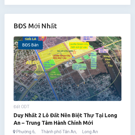
BĐS Mới Nhất
BĐS Bán
Đất ODT
Duy Nhất 2 Lô Đất Nền Biệt Thự Tại Long
An – Trung Tâm Hành Chính Mới
Phường 6
,
Thành phố Tân An
,
Long An