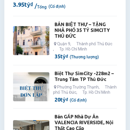
3.95
tỷ
₫
(Cố định)
Tổng
BÁN BIỆT THỰ – TẶNG
NHÀ PHỐ 35 TỶ SIMCITY
THỦ ĐỨC
Quận 9
,
Thành phố Thủ Đức
,
Tp. Hồ Chí Minh
35
tỷ
₫
(Thương lượng)
Biệt Thự SimCity -228m2 –
Trung Tâm TP Thủ Đức
Phường Trường Thạnh
,
Thành
phố Thủ Đức
,
Tp. Hồ Chí Minh
20
tỷ
₫
(Cố định)
Bán GẤP Nhà Dự Án
VALENCIA RIVERSIDE, Nội
Thất Cao Cấp