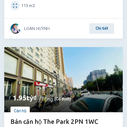
115
m2
LOAN HUỲNH
Chi tiết
1.95
tỷ
₫
Tổng
(Cố định)
Căn hộ
Bán căn hộ The Park 2PN 1WC